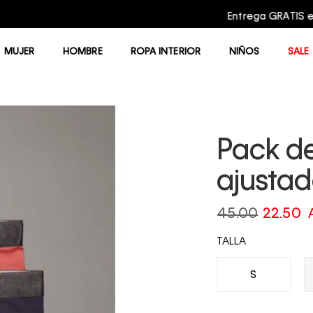
Entrega GRATIS en compras mayores a $75.00
MUJER
HOMBRE
ROPA INTERIOR
NIÑOS
SALE
Pack de
ajustad
45.00
22.50
TALLA
S