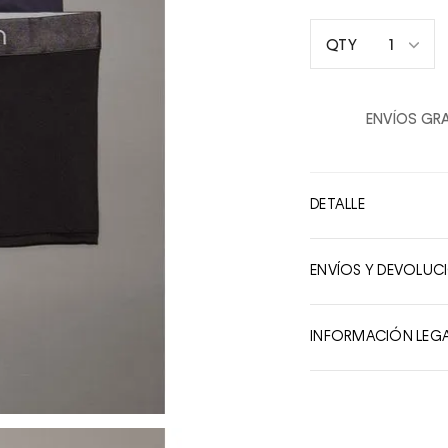
1
QTY
1
2
ENVÍOS GRA
3
4
5
DETALLE
6
7
ENVÍOS Y DEVOLUC
8
9
INFORMACIÓN LEG
10