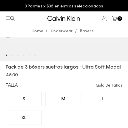
3 Panties x $36 en estilos seleccionados
0
Underwear
Boxers
Pack de 3 bóxers sueltos largos - Ultra Soft Modal
45.00
TALLA
GuÍa De Tallas
S
M
L
XL