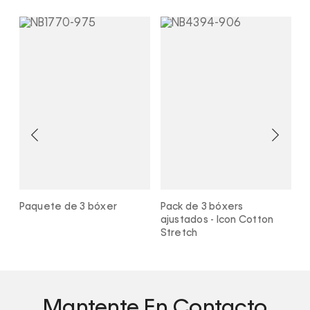
ef
Paquete de 3 bóxer
Pack de 3 bóxers
P
ajustados - Icon Cotton
I
Stretch
Mantente En Contacto