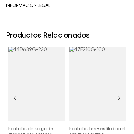
INFORMACIÓN LEGAL
9
10
Productos Relacionados
Pantalón de sarga de
Pantalón terry estilo barrel
P