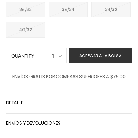
36/32
36/34
38/32
40/32
1
AGREGAR A LA BOLSA
1
ENVÍOS GRATIS POR COMPRAS SUPERIORES A $75.00
2
3
4
DETALLE
5
6
ENVÍOS Y DEVOLUCIONES
7
8