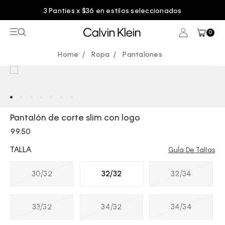
3 Panties x $36 en estilos seleccionados
0
Ropa
Pantalones
Pantalón de corte slim con logo
99.50
TALLA
GuÍa De Tallas
30/32
32/32
32/34
33/32
34/32
34/34