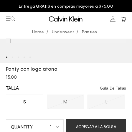
Entrega GRATIS en compras mayores a $75.00
Underwear
Panties
Panty con logo atonal
15.00
TALLA
GuÍa De Tallas
S
M
L
1
AGREGAR A LA BOLSA