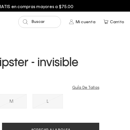
Buscar
Mi cuenta
Carrito
pster - invisible
GuÍa De Tallas
M
L