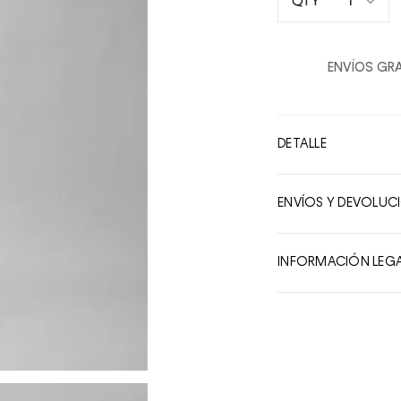
1
QTY
1
2
ENVÍOS GRA
3
4
5
DETALLE
6
7
ENVÍOS Y DEVOLUC
8
9
INFORMACIÓN LEG
10