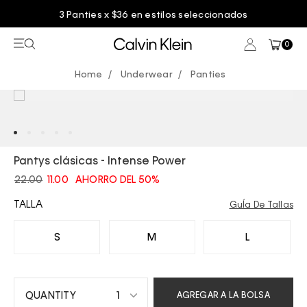
3 Panties x $36 en estilos seleccionados
0
Underwear
Panties
Pantys clásicas - Intense Power
22.00
11.00
AHORRO DEL 50%
TALLA
GuÍa De Tallas
S
M
L
1
AGREGAR A LA BOLSA