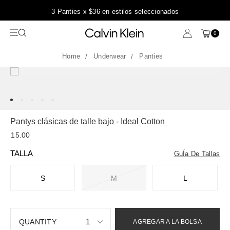
3 Panties x $36 en estilos seleccionados
0
Underwear
Panties
Pantys clásicas de talle bajo - Ideal Cotton
15.00
TALLA
GuÍa De Tallas
S
M
L
1
AGREGAR A LA BOLSA