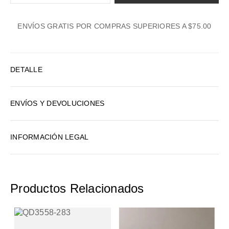
1
ENVÍOS GRATIS POR COMPRAS SUPERIORES A $75.00
2
3
4
DETALLE
5
6
ENVÍOS Y DEVOLUCIONES
7
8
INFORMACIÓN LEGAL
9
10
Productos Relacionados