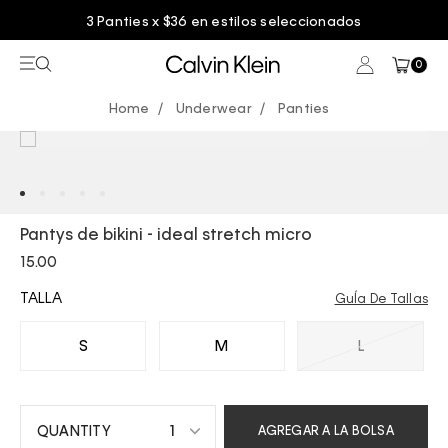
3 Panties x $36 en estilos seleccionados
0
Underwear
Panties
Pantys de bikini - ideal stretch micro
15.00
TALLA
GuÍa De Tallas
S
M
L
1
AGREGAR A LA BOLSA