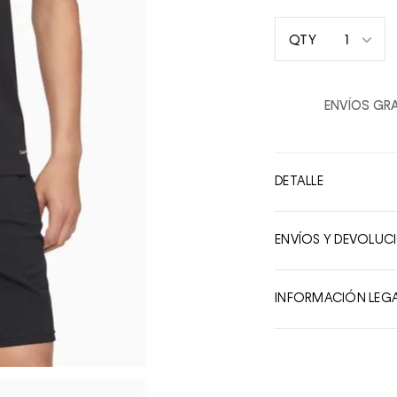
1
QTY
1
2
ENVÍOS GRA
3
4
5
DETALLE
6
7
ENVÍOS Y DEVOLUC
8
9
INFORMACIÓN LEG
10