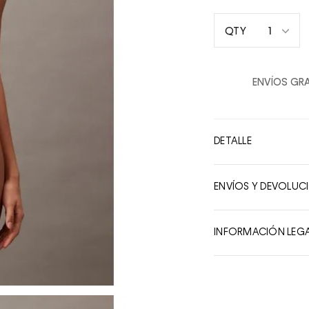
1
QTY
1
2
ENVÍOS GRA
3
4
5
DETALLE
6
7
ENVÍOS Y DEVOLUC
8
9
INFORMACIÓN LEG
10