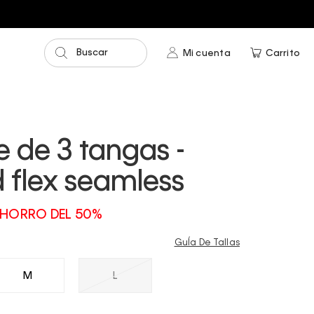
Buscar
Mi cuenta
Carrito
 de 3 tangas -
 flex seamless
HORRO DEL 50%
GuÍa De Tallas
M
L