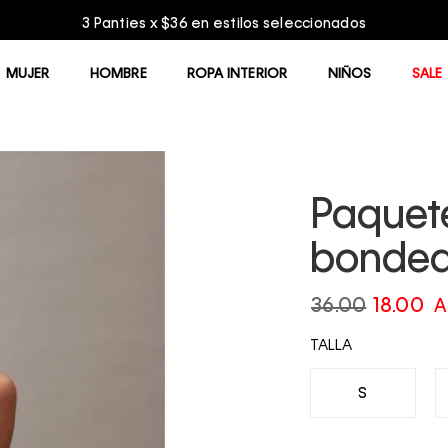
3 Panties x $36 en estilos seleccionados
MUJER
HOMBRE
ROPA INTERIOR
NIÑOS
SALE
Paquete
bonded
36.00
18.00
A
TALLA
S