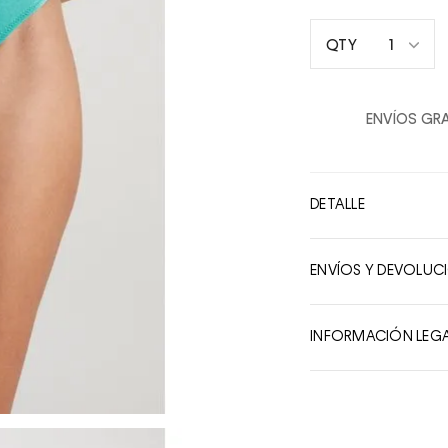
1
QTY
1
2
ENVÍOS GRA
3
4
5
DETALLE
6
7
ENVÍOS Y DEVOLUC
8
9
INFORMACIÓN LEG
10