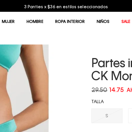
MUJER
HOMBRE
ROPA INTERIOR
NIÑOS
SALE
Partes i
CK Mo
29.50
14.75
A
TALLA
S