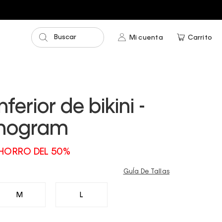
Entrega GRA
Buscar
Mi cuenta
Carrito
nferior de bikini -
nogram
HORRO DEL 50%
GuÍa De Tallas
M
L