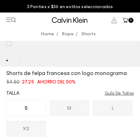
3 Panties x $36 en estilos seleccionados
0
Ropa
Shorts
Shorts de felpa francesa con logo monograma
54.50
27.25
AHORRO DEL 50%
TALLA
GuÍa De Tallas
S
M
L
XS