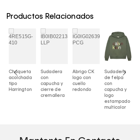
Productos Relacionados
Chaqueta
Sudadera
Abrigo CK
Sudadera
E
acolchada
con
logo con
de felpa
t
ma
tipo
capucha y
cuello
con
n
Harrington
cierre de
redondo
capucha y
cremallera
logo
estampado
multicolor