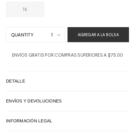
16
1
AGREGAR A LA BOLSA
1
ENVÍOS GRATIS POR COMPRAS SUPERIORES A $75.00
2
3
4
DETALLE
5
6
ENVÍOS Y DEVOLUCIONES
7
8
INFORMACIÓN LEGAL
9
10