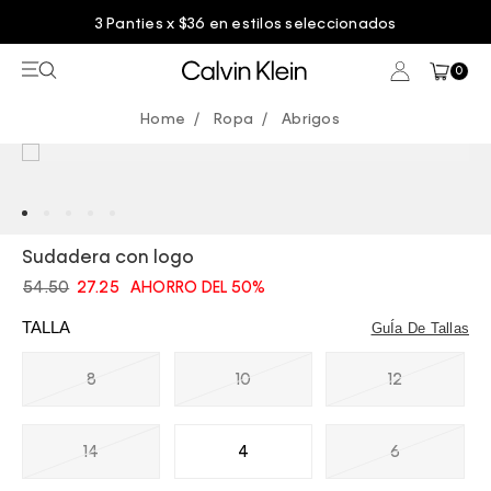
3 Panties x $36 en estilos seleccionados
0
Ropa
Abrigos
Sudadera con logo
54.50
27.25
AHORRO DEL 50%
TALLA
GuÍa De Tallas
8
10
12
14
4
6