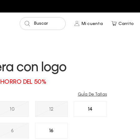
Buscar
Mi cuenta
Carrito
ra con logo
HORRO DEL 50%
GuÍa De Tallas
10
12
14
6
16