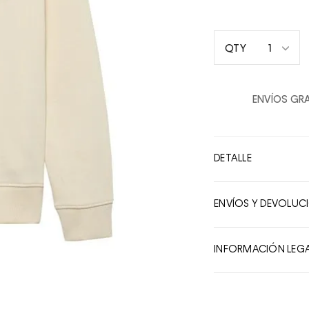
1
QTY
1
2
ENVÍOS GRA
3
4
5
DETALLE
6
7
ENVÍOS Y DEVOLUC
8
9
INFORMACIÓN LEG
10