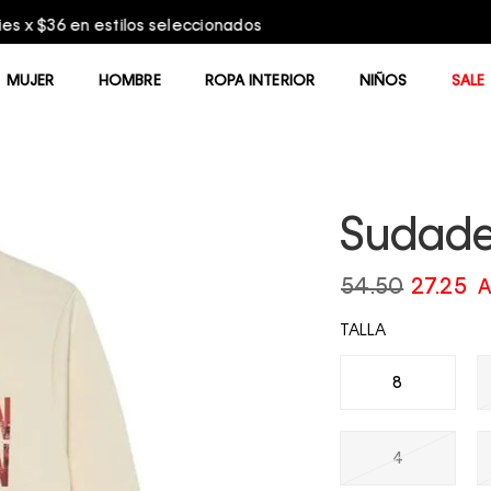
Entrega GRATIS en compras mayores a $75.00
MUJER
HOMBRE
ROPA INTERIOR
NIÑOS
SALE
Sudade
54.50
27.25
A
TALLA
8
4