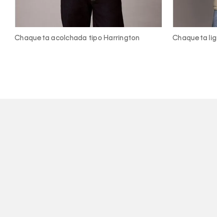
Chaqueta ligera acolchada
Chaqueta pu
capucha y ci