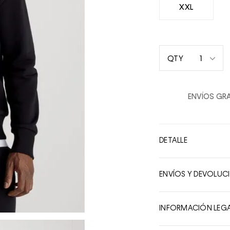
XXL
1
QTY
1
2
ENVÍOS GRA
3
4
5
DETALLE
6
7
ENVÍOS Y DEVOLUC
8
9
INFORMACIÓN LEG
10