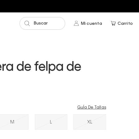
Buscar
Mi cuenta
Carrito
ra de felpa de
GuÍa De Tallas
M
L
XL