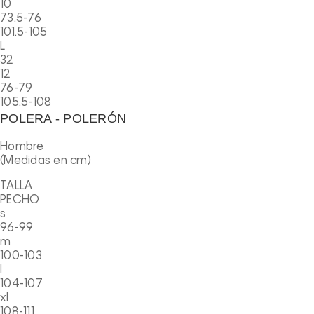
10
73.5-76
101.5-105
L
32
12
76-79
105.5-108
POLERA - POLERÓN
Hombre
(Medidas en cm)
TALLA
PECHO
s
96-99
m
100-103
l
104-107
xl
108-111