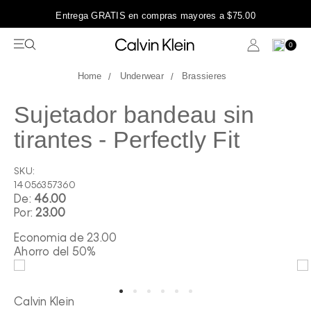
Entrega GRATIS en compras mayores a $75.00
0
Underwear
Brassieres
Sujetador bandeau sin
tirantes - Perfectly Fit
SKU:
14056357360
De:
46.00
Por:
23.00
Economia de
23.00
Ahorro del 50%
Calvin Klein