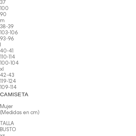
37
100
90
m
38-39
103-106
93-96
l
40-41
110-114
100-104
xl
42-43
119-124
109-114
CAMISETA
Mujer
(Medidas en cm)
TALLA
BUSTO
xs