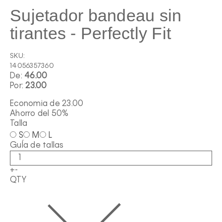
Sujetador bandeau sin
tirantes - Perfectly Fit
SKU:
14056357360
De:
46.00
Por:
23.00
Economia de
23.00
Ahorro del 50%
Talla
S
M
L
GuÍa de tallas
+
-
QTY