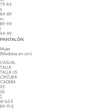
79-84
s
84-89
m
89-94
l
94-99
PANTALÓN
Mujer
(Medidas en cm)
CASUAL
TALLA
TALLA US
CINTURA
CADERA
XS
26
2
61-63.5
89-91.5