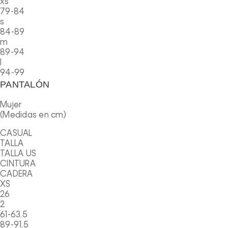
xs
79-84
s
84-89
m
89-94
l
94-99
PANTALÓN
Mujer
(Medidas en cm)
CASUAL
TALLA
TALLA US
CINTURA
CADERA
XS
26
2
61-63.5
89-91.5