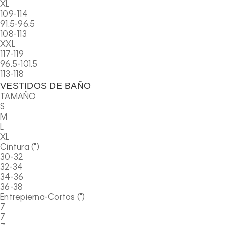
XL
109-114
91.5-96.5
108-113
XXL
117-119
96.5-101.5
113-118
VESTIDOS DE BAÑO
TAMAÑO
S
M
L
XL
Cintura (")
30-32
32-34
34-36
36-38
Entrepierna-Cortos (")
7
7