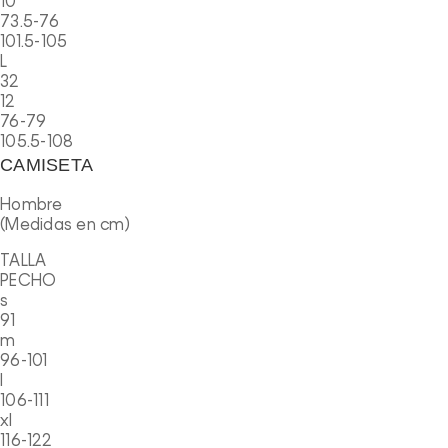
10
73.5-76
101.5-105
L
32
12
76-79
105.5-108
CAMISETA
Hombre
(Medidas en cm)
TALLA
PECHO
s
91
m
96-101
l
106-111
xl
116-122