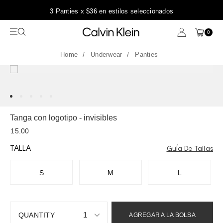
3 Panties x $36 en estilos seleccionados
0
Underwear
Panties
Tanga con logotipo - invisibles
15.00
TALLA
GuÍa De Tallas
S
M
L
1
AGREGAR A LA BOLSA