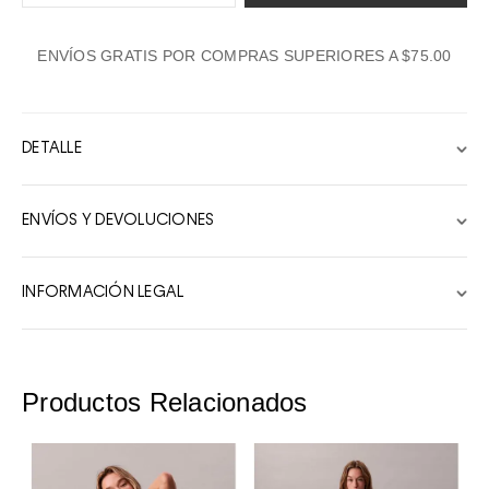
1
ENVÍOS GRATIS POR COMPRAS SUPERIORES A $75.00
2
3
4
DETALLE
5
6
ENVÍOS Y DEVOLUCIONES
7
8
INFORMACIÓN LEGAL
9
10
Productos Relacionados