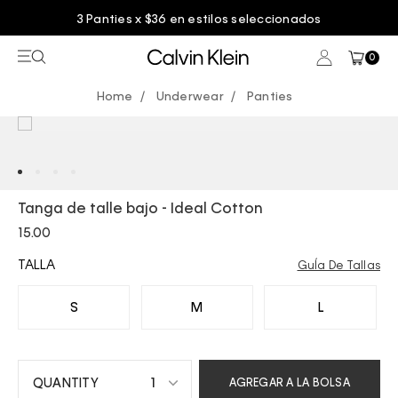
os seleccionados
Entrega GRATIS en compras
0
Underwear
Panties
Tanga de talle bajo - Ideal Cotton
15.00
TALLA
GuÍa De Tallas
S
M
L
1
AGREGAR A LA BOLSA