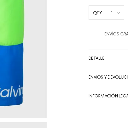
1
QTY
1
2
ENVÍOS GRA
3
4
5
DETALLE
6
7
ENVÍOS Y DEVOLUC
8
9
INFORMACIÓN LEG
10