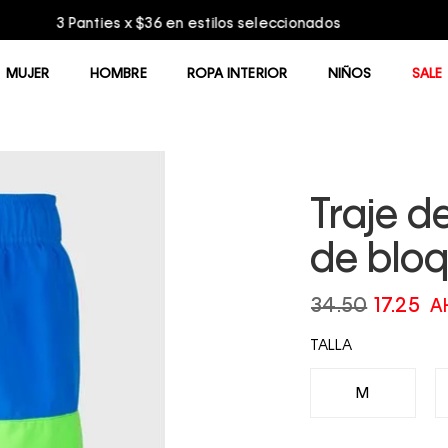
Entrega GRATIS en compras mayores a $75.00
MUJER
HOMBRE
ROPA INTERIOR
NIÑOS
SALE
Traje d
de bloq
34.50
17.25
A
TALLA
M