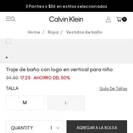
3 Panties x $36 en estilos seleccionados
0
Ropa
Vestidos de baño
Traje de baño con logo en vertical para niño
34.50
17.25
AHORRO DEL 50%
TALLA
GuÍa De Tallas
M
L
1
AGREGAR A LA BOLSA