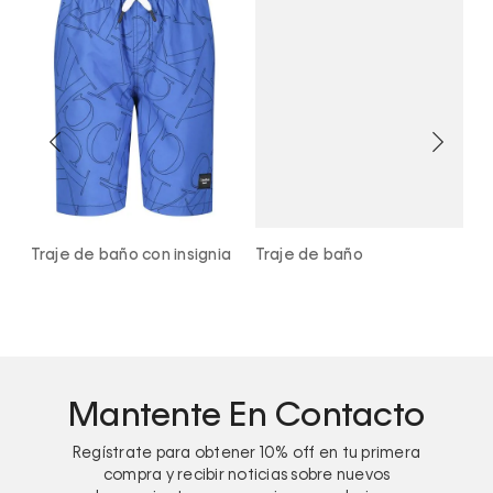
n
Traje de baño con insignia
Traje de baño
T
t
Mantente En Contacto
Regístrate para obtener
10%
off en tu primera
compra y recibir noticias sobre nuevos