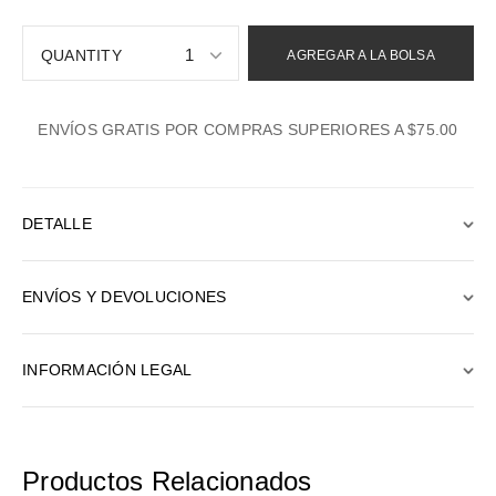
1
AGREGAR A LA BOLSA
1
ENVÍOS GRATIS POR COMPRAS SUPERIORES A $75.00
2
3
4
DETALLE
5
6
ENVÍOS Y DEVOLUCIONES
7
8
INFORMACIÓN LEGAL
9
10
Productos Relacionados