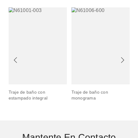
Traje de baño con
Traje de baño con
P
estampado integral
monograma
c
T
Mantente En Contacto