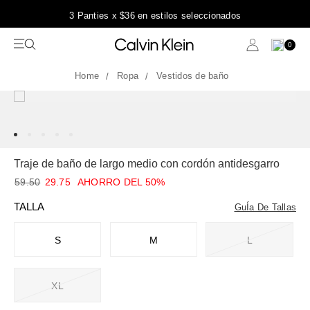
3 Panties x $36 en estilos seleccionados
0
Ropa
Vestidos de baño
Traje de baño de largo medio con cordón antidesgarro
59.50
29.75
AHORRO DEL 50%
TALLA
GuÍa De Tallas
S
M
L
XL