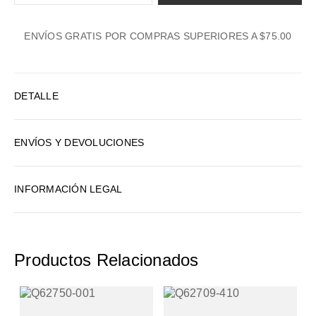
1
ENVÍOS GRATIS POR COMPRAS SUPERIORES A $75.00
2
3
4
DETALLE
5
6
ENVÍOS Y DEVOLUCIONES
7
8
INFORMACIÓN LEGAL
9
10
Productos Relacionados