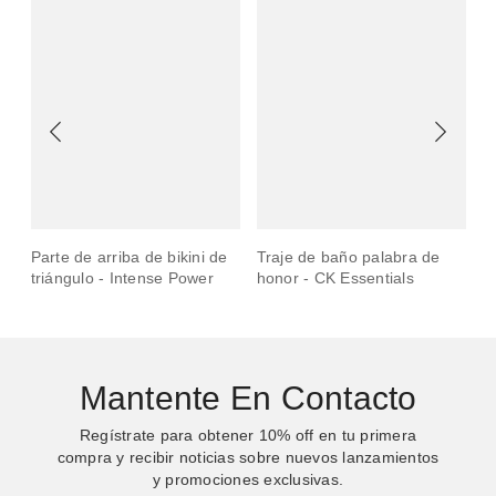
e
Parte de arriba de bikini de
Traje de baño palabra de
T
triángulo - Intense Power
honor - CK Essentials
b
Mantente En Contacto
Regístrate para obtener
10%
off en tu primera
compra y recibir noticias sobre nuevos lanzamientos
y promociones exclusivas.