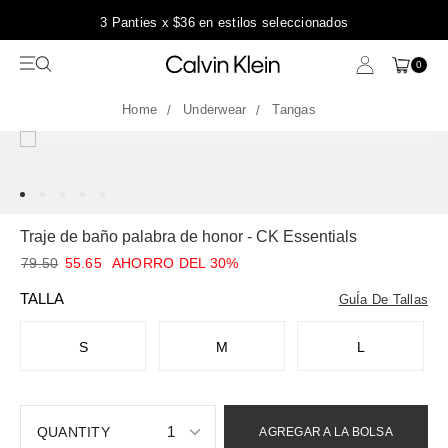
3 Panties x $36 en estilos seleccionados
0
Underwear
Tangas
Traje de baño palabra de honor - CK Essentials
79.50
55.65
AHORRO DEL 30%
TALLA
GuÍa De Tallas
S
M
L
1
AGREGAR A LA BOLSA