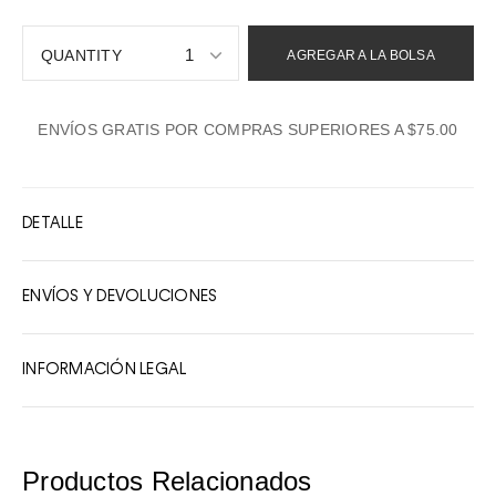
1
AGREGAR A LA BOLSA
1
ENVÍOS GRATIS POR COMPRAS SUPERIORES A $75.00
2
3
4
DETALLE
5
6
ENVÍOS Y DEVOLUCIONES
7
8
INFORMACIÓN LEGAL
9
10
Productos Relacionados