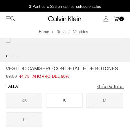
3 Panties x $36 en estilos seleccionados
0
Ropa
Vestidos
VESTIDO CAMISERO CON DETALLE DE BOTONES
89.50
44.75
AHORRO DEL 50%
TALLA
GuÍa De Tallas
XS
S
M
L