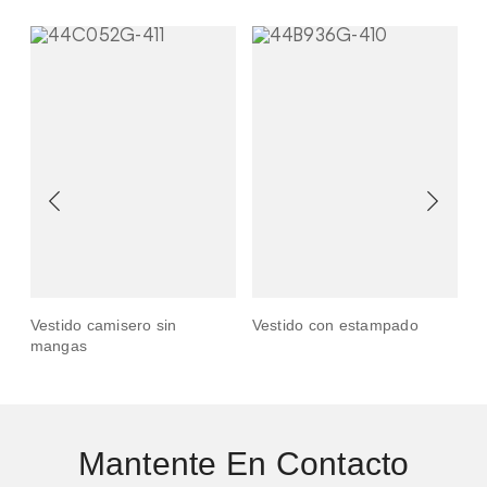
n
Vestido camisero sin
Vestido con estampado
V
mangas
m
Mantente En Contacto