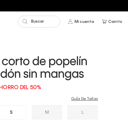
Buscar
Mi cuenta
Carrito
 corto de popelín
odón sin mangas
HORRO DEL 50%
GuÍa De Tallas
S
M
L