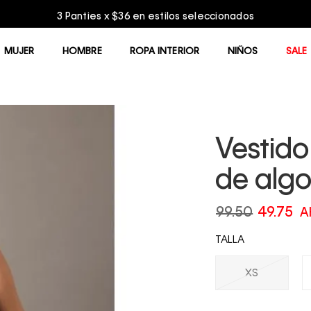
3 Panties x $36 en estilos seleccionados
MUJER
HOMBRE
ROPA INTERIOR
NIÑOS
SALE
Vestido
de alg
99.50
49.75
A
TALLA
XS