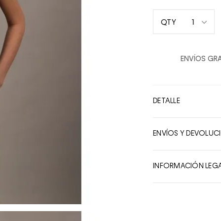
1
QTY
1
2
ENVÍOS GRA
3
4
5
DETALLE
6
7
ENVÍOS Y DEVOLUC
8
9
INFORMACIÓN LEG
10