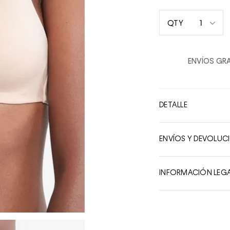
1
QTY
1
2
ENVÍOS GRA
3
4
5
DETALLE
6
7
ENVÍOS Y DEVOLUC
8
9
INFORMACIÓN LEG
10