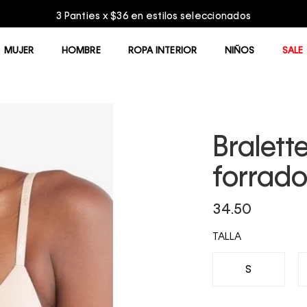
3 Panties x $36 en estilos seleccionados
MUJER
HOMBRE
ROPA INTERIOR
NIÑOS
SALE
Bralett
forrado
34.50
TALLA
S