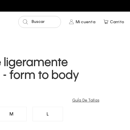
Buscar
Mi cuenta
Carrito
e ligeramente
 - form to body
GuÍa De Tallas
M
L