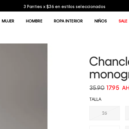
3 Panties x $36 en estilos seleccionados
MUJER
HOMBRE
ROPA INTERIOR
NIÑOS
SALE
Chancl
monog
35.90
17.95
AH
TALLA
26