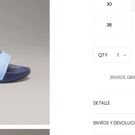
30
38
1
QTY
1
2
ENVÍOS GRA
3
4
5
DETALLE
6
7
ENVÍOS Y DEVOLUC
8