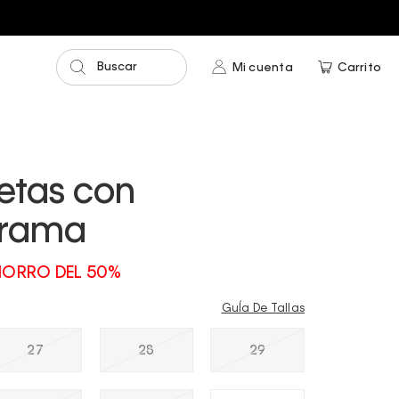
Buscar
Mi cuenta
Carrito
etas con
rama
ORRO DEL 50%
GuÍa De Tallas
27
28
29