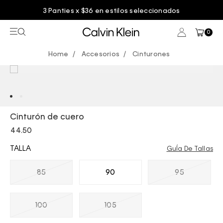
3 Panties x $36 en estilos seleccionados
0
Accesorios
Cinturones
Cinturón de cuero
44.50
TALLA
GuÍa De Tallas
85
90
95
100
105