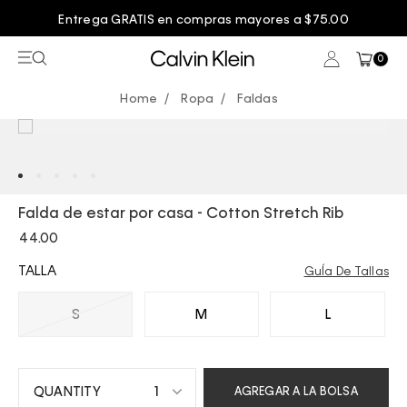
Entrega GRATIS en compras mayores a $75.00
0
Ropa
Faldas
Falda de estar por casa - Cotton Stretch Rib
44.00
TALLA
GuÍa De Tallas
S
M
L
1
AGREGAR A LA BOLSA