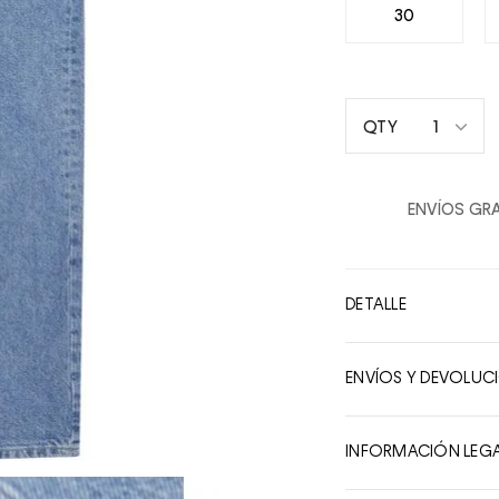
30
1
QTY
1
2
ENVÍOS GRA
3
4
5
DETALLE
6
7
ENVÍOS Y DEVOLUC
8
9
INFORMACIÓN LEG
10