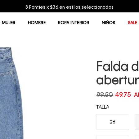
n estilos seleccionados
MUJER
HOMBRE
ROPA INTERIOR
NIÑOS
SALE
Falda 
abertu
99.50
49.75
A
TALLA
26