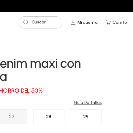
Buscar
Mi cuenta
Carrito
denim maxi con
ra
HORRO DEL 50%
GuÍa De Tallas
27
28
29