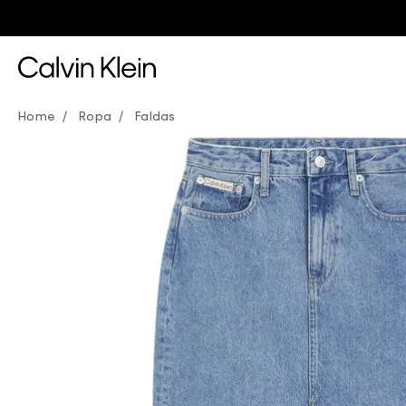
3 Panties x $36 e
Ropa
Faldas