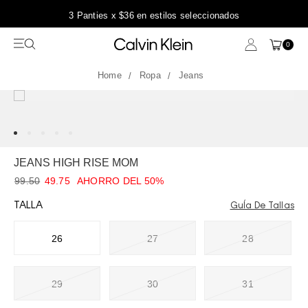
leccionados
Entrega GRATIS en compras may
0
Ropa
Jeans
JEANS HIGH RISE MOM
99.50
49.75
AHORRO DEL 50%
TALLA
GuÍa De Tallas
26
27
28
29
30
31