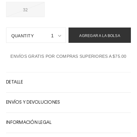
32
1
AGREGAR A LA BOLSA
1
ENVÍOS GRATIS POR COMPRAS SUPERIORES A $75.00
2
3
4
DETALLE
5
6
ENVÍOS Y DEVOLUCIONES
7
8
INFORMACIÓN LEGAL
9
10