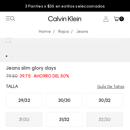
3 Panties x $36 en estilos seleccionados
0
Ropa
Jeans
Jeans slim glory days
79.50
39.75
AHORRO DEL 50%
TALLA
GuÍa De Tallas
29/32
30/30
30/32
31/30
31/32
32/30