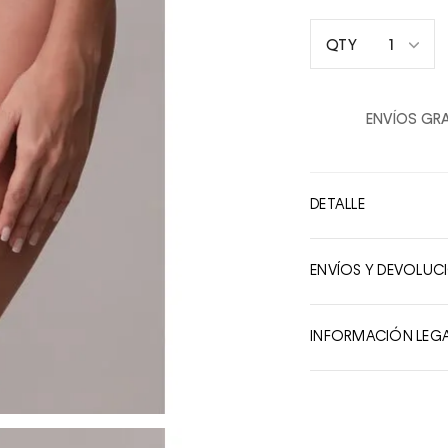
1
QTY
1
2
ENVÍOS GRA
3
4
5
DETALLE
6
7
ENVÍOS Y DEVOLUC
8
9
INFORMACIÓN LEG
10