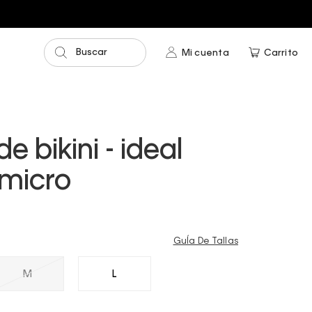
Buscar
Mi cuenta
Carrito
e bikini - ideal
 micro
GuÍa De Tallas
M
L