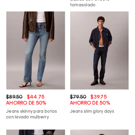
tornasolado
$89.50
$44.75
$79.50
$39.75
AHORRO DE 50%
AHORRO DE 50%
Jeans skinny para botas
Jeans slim glory days
con lavado mulberry