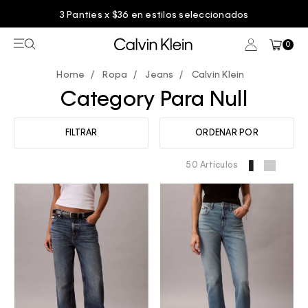
3 Panties x $36 en estilos seleccionados
0
Ropa
Jeans
Calvin Klein
Category Para Null
FILTRAR
ORDENAR POR
50 Artículos