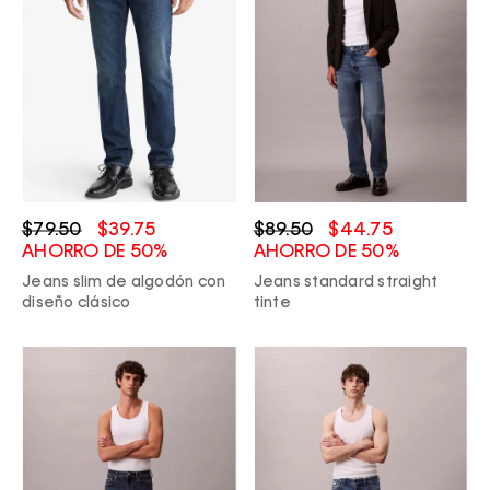
$79.50
$39.75
$89.50
$44.75
AHORRO DE 50%
AHORRO DE 50%
Jeans slim de algodón con
Jeans standard straight
diseño clásico
tinte