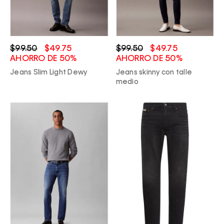
$99.50
$49.75
$99.50
$49.75
AHORRO DE 50%
AHORRO DE 50%
Jeans Slim Light Dewy
Jeans skinny con talle
medio