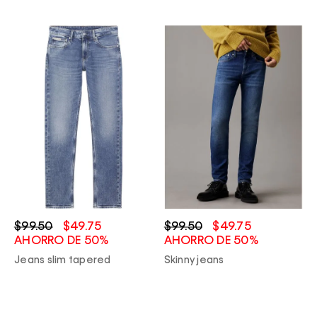
$99.50
$49.75
$99.50
$49.75
AHORRO DE 50%
AHORRO DE 50%
Jeans slim tapered
Skinny jeans