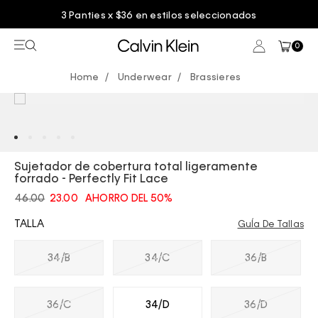
3 Panties x $36 en estilos seleccionados
0
Underwear
Brassieres
Sujetador de cobertura total ligeramente
forrado - Perfectly Fit Lace
46.00
23.00
AHORRO DEL 50%
TALLA
GuÍa De Tallas
34/B
34/C
36/B
36/C
34/D
36/D