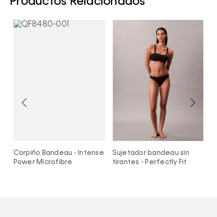
Productos Relacionados
Corpiño Bandeau - Intense
Sujetador bandeau sin
B
n
Power Microfibre
tirantes - Perfectly Fit
m