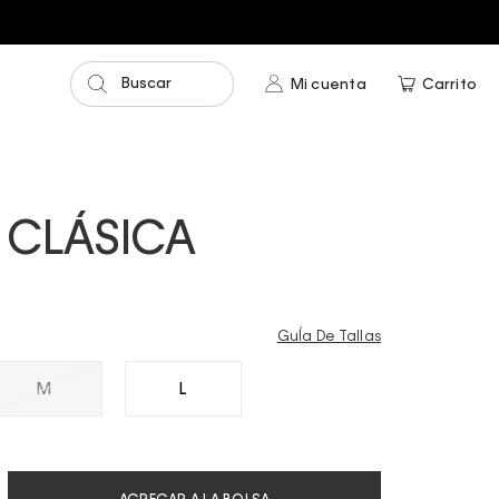
Buscar
Mi cuenta
Carrito
 CLÁSICA
GuÍa De Tallas
M
L