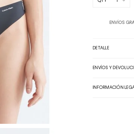
1
QTY
1
2
ENVÍOS GRA
3
4
5
DETALLE
6
7
ENVÍOS Y DEVOLUC
8
9
INFORMACIÓN LEG
10