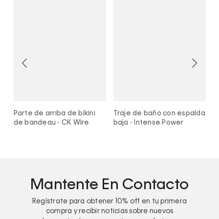
Parte de arriba de bikini
Traje de baño con espalda
P
de bandeau - CK Wire
baja - Intense Power
d
M
Mantente En Contacto
Regístrate para obtener
10%
off en tu primera
compra y recibir noticias sobre nuevos