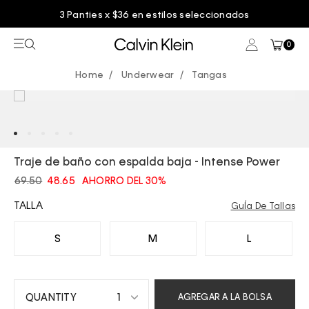
3 Panties x $36 en estilos seleccionados
0
Underwear
Tangas
Traje de baño con espalda baja - Intense Power
69.50
48.65
AHORRO DEL 30%
TALLA
GuÍa De Tallas
S
M
L
1
AGREGAR A LA BOLSA