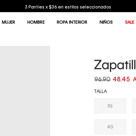
Entrega GRATIS en compras mayores a $75.00
MUJER
HOMBRE
ROPA INTERIOR
NIÑOS
SALE
Zapatil
96.90
48.45
TALLA
36
40