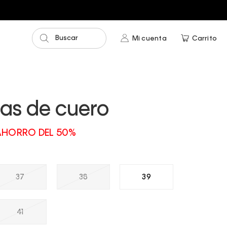
Buscar
Mi cuenta
Carrito
las de cuero
AHORRO DEL 50%
37
38
39
41