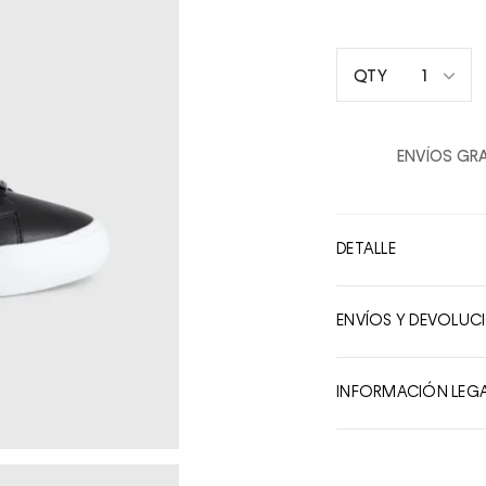
1
QTY
1
2
ENVÍOS GRA
3
4
5
DETALLE
6
7
ENVÍOS Y DEVOLUC
8
9
INFORMACIÓN LEG
10