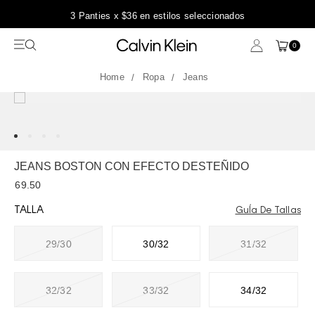
3 Panties x $36 en estilos seleccionados
0
Ropa
Jeans
JEANS BOSTON CON EFECTO DESTEÑIDO
69.50
TALLA
GuÍa De Tallas
29/30
30/32
31/32
32/32
33/32
34/32