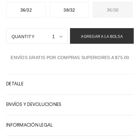
36/32
38/32
36/30
1
AGREGAR A LA BOLSA
1
ENVÍOS GRATIS POR COMPRAS SUPERIORES A $75.00
2
3
4
DETALLE
5
6
ENVÍOS Y DEVOLUCIONES
7
8
INFORMACIÓN LEGAL
9
10